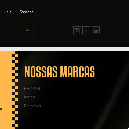
Loja
Contato
NOSSAS MARCAS
PRZ 4X4
Malco
Presenza
os
ce