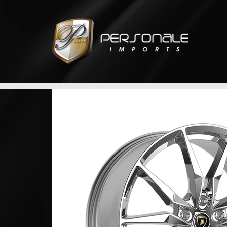
 para
ntry foi
 Estados
car
ltando em