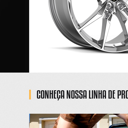
e atuante
vestindo
 para os
ção.
CONHEÇA NOSSA LINHA DE PR