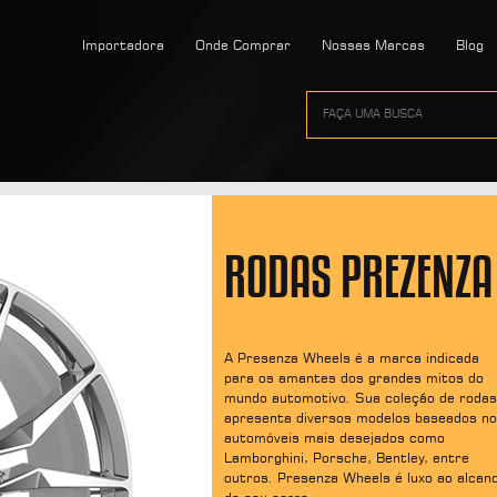
Importadora
Onde Comprar
Nossas Marcas
Blog
RODAS PREZENZA
A Presenza Wheels é a marca indicada
para os amantes dos grandes mitos do
mundo automotivo. Sua coleção de rodas
apresenta diversos modelos baseados n
automóveis mais desejados como
Lamborghini, Porsche, Bentley, entre
outros. Presenza Wheels é luxo ao alcan