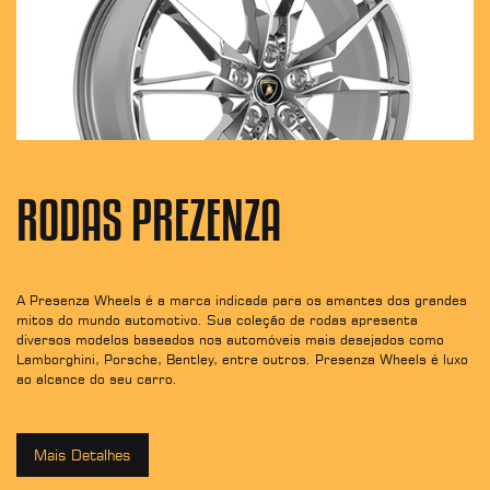
RODAS PREZENZA
e
A Presenza Wheels é a marca indicada para os amantes dos grandes
A 
mitos do mundo automotivo. Sua coleção de rodas apresenta
au
diversos modelos baseados nos automóveis mais desejados como
Lamborghini, Porsche, Bentley, entre outros. Presenza Wheels é luxo
ao alcance do seu carro.
Mais Detalhes