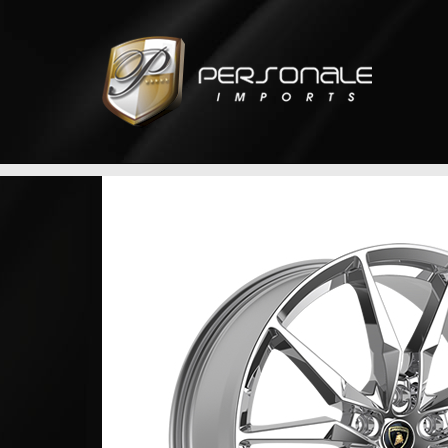
 para
ntry foi
 Estados
car
ltando em