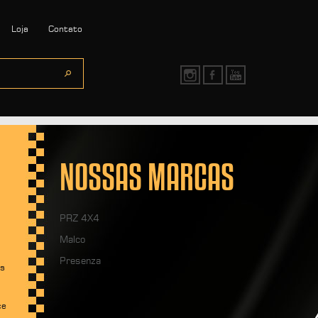
Loja
Contato
NOSSAS MARCAS
PRZ 4X4
Malco
Presenza
os
ce