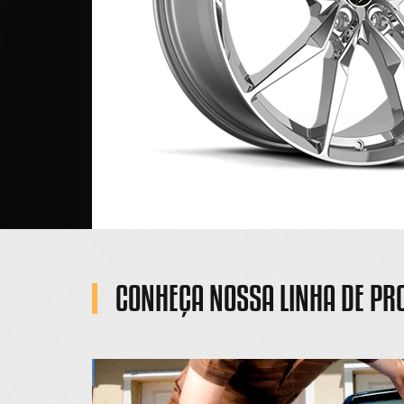
e atuante
vestindo
 para os
ção.
CONHEÇA NOSSA LINHA DE PR