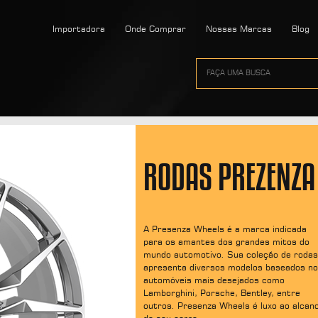
Importadora
Onde Comprar
Nossas Marcas
Blog
RODAS PREZENZA
A Presenza Wheels é a marca indicada
para os amantes dos grandes mitos do
mundo automotivo. Sua coleção de rodas
apresenta diversos modelos baseados n
automóveis mais desejados como
Lamborghini, Porsche, Bentley, entre
outros. Presenza Wheels é luxo ao alcan