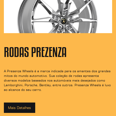
RODAS PREZENZA
e
A Presenza Wheels é a marca indicada para os amantes dos grandes
A 
mitos do mundo automotivo. Sua coleção de rodas apresenta
au
diversos modelos baseados nos automóveis mais desejados como
Lamborghini, Porsche, Bentley, entre outros. Presenza Wheels é luxo
ao alcance do seu carro.
Mais Detalhes