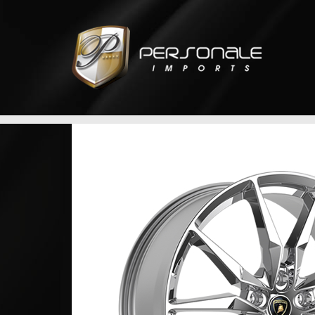
 para
ntry foi
 Estados
car
ltando em