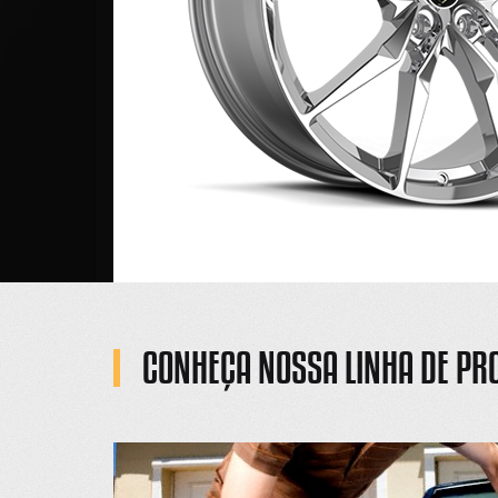
e atuante
vestindo
 para os
ção.
CONHEÇA NOSSA LINHA DE PR