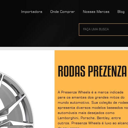
Importadora
Onde Comprar
Nossas Marcas
Blog
RODAS PREZENZA
A Presenza Wheels é a marca indicada
para os amantes dos grandes mitos do
mundo automotivo. Sua coleção de rodas
apresenta diversos modelos baseados n
automóveis mais desejados como
Lamborghini, Porsche, Bentley, entre
outros. Presenza Wheels é luxo ao alcan