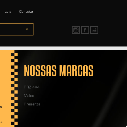
Loja
Contato
NOSSAS MARCAS
PRZ 4X4
Malco
Presenza
os
ce